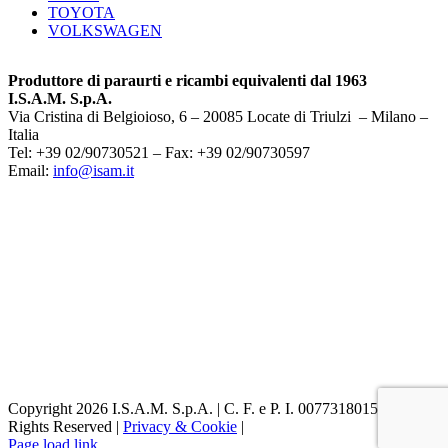
TOYOTA
VOLKSWAGEN
Produttore di paraurti e ricambi equivalenti dal 1963
I.S.A.M. S.p.A.
Via Cristina di Belgioioso, 6 – 20085 Locate di Triulzi – Milano –
Italia
Tel: +39 02/90730521 – Fax: +39 02/90730597
Email:
info@isam.it
Copyright 2026 I.S.A.M. S.p.A. | C. F. e P. I. 00773180153 | All
Rights Reserved |
Privacy & Cookie
|
Page load link