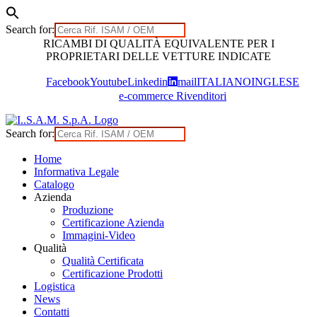
Search for:
Skip
RICAMBI DI QUALITÀ EQUIVALENTE PER I
to
PROPRIETARI DELLE VETTURE INDICATE
content
Facebook
Youtube
Linkedin
mail
ITALIANO
INGLESE
e-commerce Rivenditori
Search for:
Home
Informativa Legale
Catalogo
Azienda
Produzione
Certificazione Azienda
Immagini-Video
Qualità
Qualità Certificata
Certificazione Prodotti
Logistica
News
Contatti