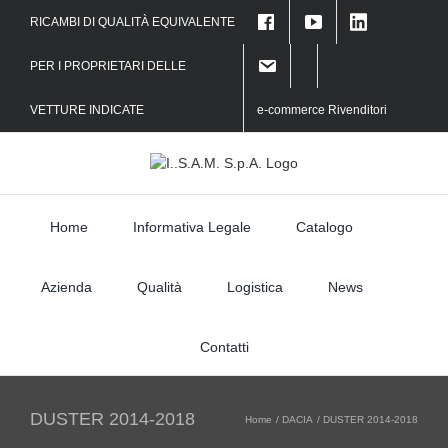
Skip
RICAMBI DI QUALITÀ EQUIVALENTE
to
f
content
PER I PROPRIETARI DELLE
VETTURE INDICATE
e-commerce Rivenditori
Home
Informativa Legale
Catalogo
Azienda
Qualità
Logistica
News
Contatti
DUSTER 2014-2018
Home
DACIA
DUSTER 2014-2018