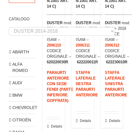
N.1001 ART.
N.1001 ART.
N.1001 ART.
14 C)
14 C)
14 C)
CATALOGO
DUSTER
mod.
DUSTER
mod.
DUSTER
mod.
2014 > 2018
2014 > 2018
2014 > 2018
CODICE
CODICE
CODICE
ISAM –
ISAM –
ISAM –
2006110
2006311
2006312
CODICE
CODICE
CODICE
ABARTH
ORIGINALE –
ORIGINALE –
ORIGINALE –
620220030R
622220011R
622230010R
ALFA
ROMEO
PARAURTI
STAFFA
STAFFA
ANTERIORE
LATERALE
LATERALE
AUDI
CON SEDE
DESTRA
SINISTRA
FENDI (PARTE
PARAURTI
PARAURTI
BMW
INFERIORE
ANTERIORE
ANTERIORE
GOFFRATA)
CHEVROLET
CITROËN
Details
Details
Details