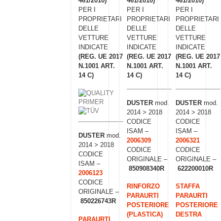
461/2010)
461/2010)
461/2010)
PER I
PER I
PER I
PROPRIETARI
PROPRIETARI
PROPRIETARI
DELLE
DELLE
DELLE
VETTURE
VETTURE
VETTURE
INDICATE
INDICATE
INDICATE
(REG. UE 2017
(REG. UE 2017
(REG. UE 2017
N.1001 ART.
N.1001 ART.
N.1001 ART.
14 C)
14 C)
14 C)
DUSTER
mod.
DUSTER
mod.
2014 > 2018
2014 > 2018
CODICE
CODICE
ISAM –
ISAM –
DUSTER
mod.
2006309
2006321
2014 > 2018
CODICE
CODICE
CODICE
ORIGINALE –
ORIGINALE –
ISAM –
850908340R
622200010R
2006123
CODICE
RINFORZO
STAFFA
ORIGINALE –
PARAURTI
PARAURTI
850226743R
POSTERIORE
POSTERIORE
(PLASTICA)
DESTRA
PARAURTI