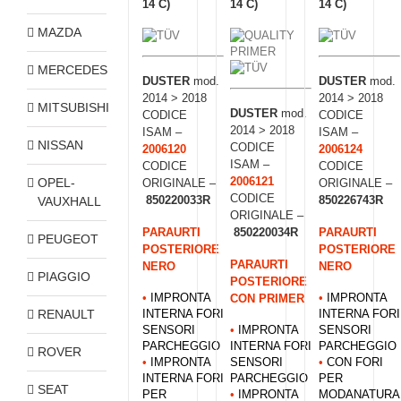
14 C)
14 C)
14 C)
MAZDA
MERCEDES
DUSTER
mod.
DUSTER
mod.
2014 > 2018
2014 > 2018
MITSUBISHI
DUSTER
mod.
CODICE
CODICE
2014 > 2018
ISAM –
ISAM –
NISSAN
CODICE
2006120
2006124
ISAM –
CODICE
CODICE
2006121
OPEL-
ORIGINALE –
ORIGINALE –
CODICE
850220033R
850226743R
VAUXHALL
ORIGINALE –
850220034R
PARAURTI
PARAURTI
PEUGEOT
POSTERIORE
POSTERIORE
PARAURTI
NERO
NERO
PIAGGIO
POSTERIORE
CON PRIMER
•
IMPRONTA
•
IMPRONTA
RENAULT
INTERNA FORI
INTERNA FORI
SENSORI
•
IMPRONTA
SENSORI
PARCHEGGIO
INTERNA FORI
PARCHEGGIO
ROVER
•
IMPRONTA
SENSORI
•
CON FORI
INTERNA FORI
PARCHEGGIO
PER
SEAT
PER
•
IMPRONTA
MODANATURA