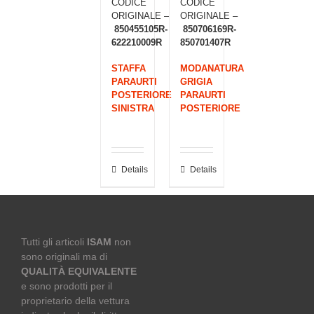
CODICE
CODICE
ORIGINALE –
ORIGINALE –
850455105R-
850706169R-
622210009R
850701407R
STAFFA
MODANATURA
PARAURTI
GRIGIA
POSTERIORE
PARAURTI
SINISTRA
POSTERIORE
Details
Details
Tutti gli articoli
ISAM
non
sono originali ma di
QUALITÀ EQUIVALENTE
e sono prodotti per il
proprietario della vettura