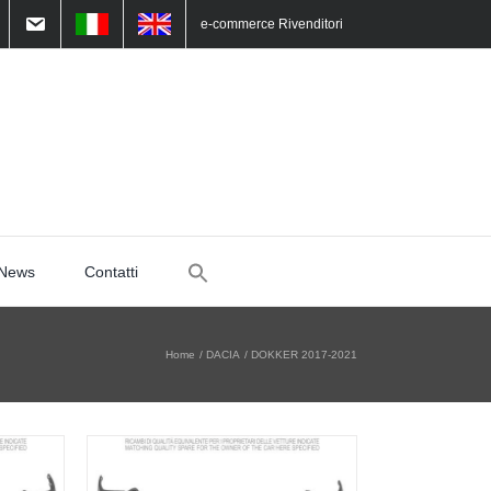
e-commerce Rivenditori
Search
News
Contatti
for:
Home
DACIA
DOKKER 2017-2021