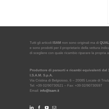
Tutti gli articoli
ISAM
non sono originali ma di
QUAL
e sono prodotti per il proprietario della vettura indica
di scegliere con quale ricambio riparare la propria 
Produttore di paraurti e ricambi equivalenti dal
I.S.A.M. S.p.A.
Via Cristina di Belgioioso, 6 – 20085 Locate di Triulz
Tel: +39 02/90730521 – Fax: +39 02/90730597
Email:
info@isam.it