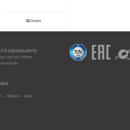
Details
ITÀ EQUIVALENTE
ta che ha il diritto
automobile.
 1963
i – Milano – Italia