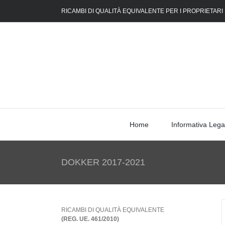
Skip
RICAMBI DI QUALITÀ EQUIVALENTE PER I PROPRIETARI
to
content
Home
Informativa Lega
DOKKER 2017-2021
RICAMBI DI QUALITÀ EQUIVALENTE
(REG. UE. 461/2010)