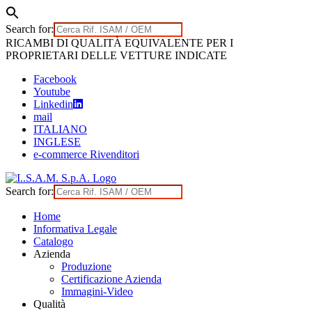
Search for:
Skip
RICAMBI DI QUALITÀ EQUIVALENTE PER I
to
PROPRIETARI DELLE VETTURE INDICATE
content
Facebook
Youtube
Linkedin
mail
ITALIANO
INGLESE
e-commerce Rivenditori
Search for:
Home
Informativa Legale
Catalogo
Azienda
Produzione
Certificazione Azienda
Immagini-Video
Qualità