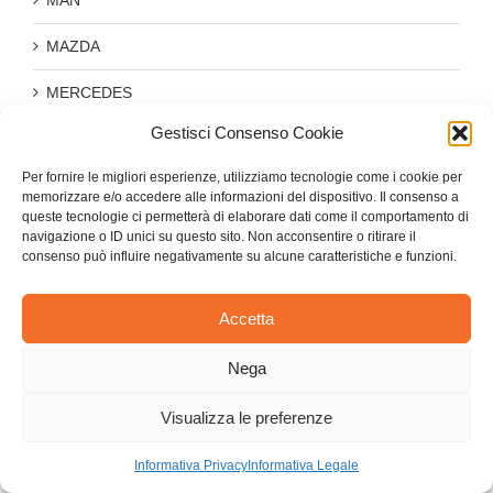
MAZDA
MERCEDES
Gestisci Consenso Cookie
MITSUBISHI
Per fornire le migliori esperienze, utilizziamo tecnologie come i cookie per
NISSAN
memorizzare e/o accedere alle informazioni del dispositivo. Il consenso a
queste tecnologie ci permetterà di elaborare dati come il comportamento di
OPEL-VAUXHALL
navigazione o ID unici su questo sito. Non acconsentire o ritirare il
consenso può influire negativamente su alcune caratteristiche e funzioni.
PEUGEOT
Accetta
PIAGGIO
Nega
RENAULT
ROVER
Visualizza le preferenze
SEAT
Informativa Privacy
Informativa Legale