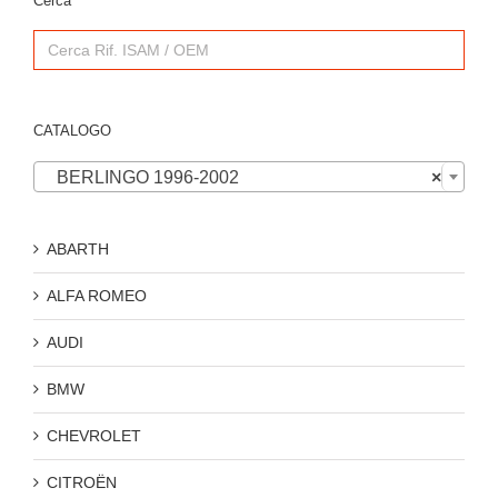
Cerca
Search
for:
CATALOGO

BERLINGO 1996-2002
×
ABARTH
ALFA ROMEO
AUDI
BMW
CHEVROLET
CITROËN