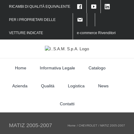
Skip
RICAMBI DI QUALITÀ EQUIVALENTE
to
f
content
PER I PROPRIETARI DELLE
VETTURE INDICATE
e-commerce Rivenditori
Home
Informativa Legale
Catalogo
Azienda
Qualità
Logistica
News
Contatti
MATIZ 2005-2007
Home
CHEVROLET
MATIZ 2005-2007