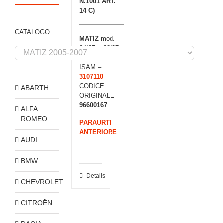
N.1001 ART.
14 C)
CATALOGO
MATIZ
mod.
04/05 > 08/07
CODICE
ISAM –
3107110
CODICE
ABARTH
ORIGINALE –
96600167
ALFA
ROMEO
PARAURTI
ANTERIORE
AUDI
BMW
Details
CHEVROLET
CITROËN