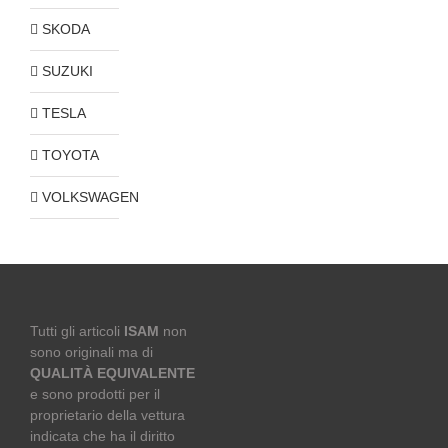
SKODA
SUZUKI
TESLA
TOYOTA
VOLKSWAGEN
Tutti gli articoli
ISAM
non
sono originali ma di
QUALITÀ EQUIVALENTE
e sono prodotti per il
proprietario della vettura
indicata che ha il diritto