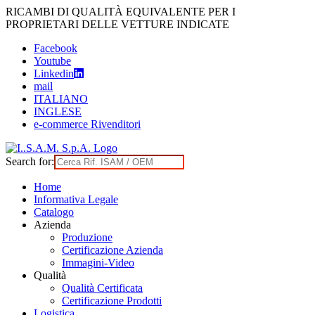
Skip
RICAMBI DI QUALITÀ EQUIVALENTE PER I
to
PROPRIETARI DELLE VETTURE INDICATE
content
Facebook
Youtube
Linkedin
mail
ITALIANO
INGLESE
e-commerce Rivenditori
Search for:
Home
Informativa Legale
Catalogo
Azienda
Produzione
Certificazione Azienda
Immagini-Video
Qualità
Qualità Certificata
Certificazione Prodotti
Logistica