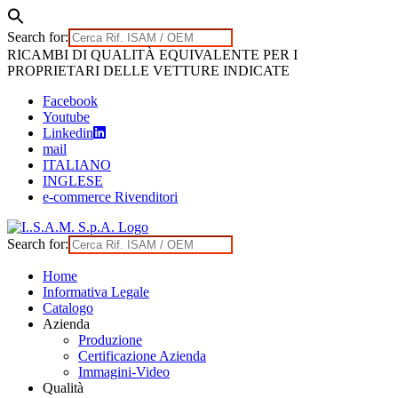
Search for:
Skip
RICAMBI DI QUALITÀ EQUIVALENTE PER I
to
PROPRIETARI DELLE VETTURE INDICATE
content
Facebook
Youtube
Linkedin
mail
ITALIANO
INGLESE
e-commerce Rivenditori
Search for:
Home
Informativa Legale
Catalogo
Azienda
Produzione
Certificazione Azienda
Immagini-Video
Qualità