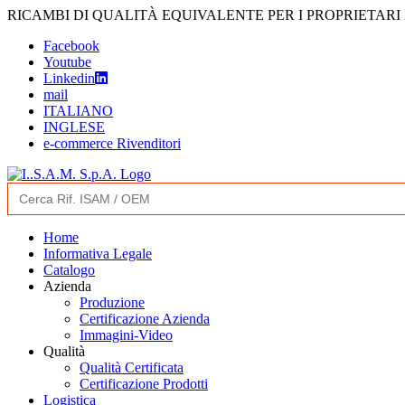
Skip
RICAMBI DI QUALITÀ EQUIVALENTE PER I PROPRIETARI
to
Facebook
content
Youtube
Linkedin
mail
ITALIANO
INGLESE
e-commerce Rivenditori
Search
for:
Home
Informativa Legale
Catalogo
Azienda
Produzione
Certificazione Azienda
Immagini-Video
Qualità
Qualità Certificata
Certificazione Prodotti
Logistica