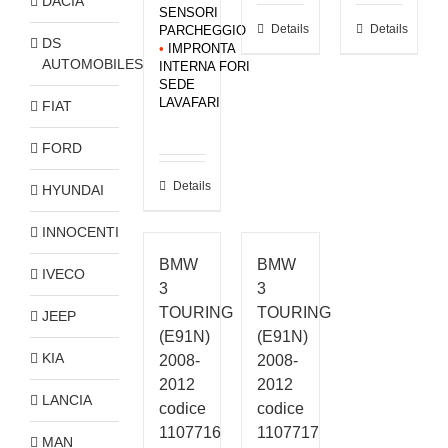
DACIA
SENSORI
Details
Details
PARCHEGGIO
DS
•
IMPRONTA
AUTOMOBILES
INTERNA FORI
SEDE
LAVAFARI
FIAT
FORD
Details
HYUNDAI
INNOCENTI
BMW
BMW
IVECO
3
3
TOURING
TOURING
JEEP
(E91N)
(E91N)
KIA
2008-
2008-
2012
2012
LANCIA
codice
codice
1107716
1107717
MAN