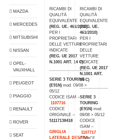
RICAMBI DI
RICAMBI DI
MAZDA
QUALITÀ
QUALITÀ
EQUIVALENTE
EQUIVALENTE
MERCEDES
(REG. UE. 461/2010)
(REG. UE.
PER I
461/2010)
MITSUBISHI
PROPRIETARI
PER I
DELLE VETTURE
PROPRIETARI
NISSAN
INDICATE
DELLE
(REG. UE 2017
VETTURE
N.1001 ART. 14 C)
INDICATE
OPEL-
(REG. UE 2017
VAUXHALL
N.1001 ART.
SERIE 3 TOURING
14 C)
PEUGEOT
(E91N)
mod. 09/08 >
05/12
PIAGGIO
CODICE ISAM –
SERIE 3
1107716
TOURING
RENAULT
CODICE
(E91N)
mod.
ORIGINALE –
09/08 > 05/12
51117138418
CODICE
ROVER
ISAM –
GRIGLIA
1107717
SEAT
LATERALE DESTRA
CODICE