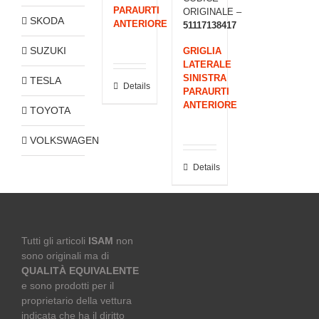
PARAURTI
ORIGINALE –
SKODA
ANTERIORE
51117138417
SUZUKI
GRIGLIA
LATERALE
SINISTRA
TESLA
Details
PARAURTI
ANTERIORE
TOYOTA
VOLKSWAGEN
Details
Tutti gli articoli
ISAM
non
sono originali ma di
QUALITÀ EQUIVALENTE
e sono prodotti per il
proprietario della vettura
indicata che ha il diritto