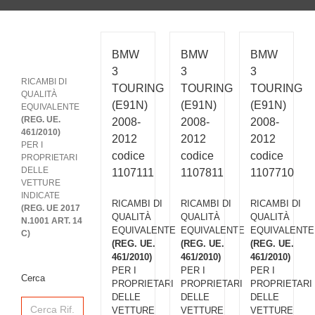
BMW
BMW
BMW
3
3
3
RICAMBI DI
TOURING
TOURING
TOURING
QUALITÀ
(E91N)
(E91N)
(E91N)
EQUIVALENTE
(REG. UE.
2008-
2008-
2008-
461/2010)
2012
2012
2012
PER I
codice
codice
codice
PROPRIETARI
DELLE
1107111
1107811
1107710
VETTURE
INDICATE
RICAMBI DI
RICAMBI DI
RICAMBI DI
(REG. UE 2017
QUALITÀ
QUALITÀ
QUALITÀ
N.1001 ART. 14
EQUIVALENTE
EQUIVALENTE
EQUIVALENTE
C)
(REG. UE.
(REG. UE.
(REG. UE.
461/2010)
461/2010)
461/2010)
PER I
PER I
PER I
Cerca
PROPRIETARI
PROPRIETARI
PROPRIETARI
DELLE
DELLE
DELLE
Search
for:
VETTURE
VETTURE
VETTURE