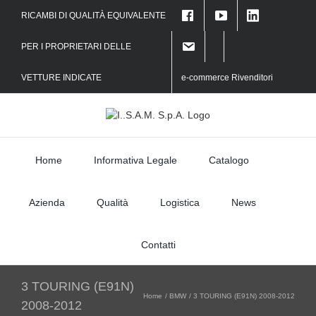
Skip
RICAMBI DI QUALITÀ EQUIVALENTE
to
f
content
PER I PROPRIETARI DELLE
VETTURE INDICATE
e-commerce Rivenditori
Home
Informativa Legale
Catalogo
Azienda
Qualità
Logistica
News
Contatti
3 TOURING (E91N)
Home
BMW
3 TOURING (E91N) 2008-2012
2008-2012