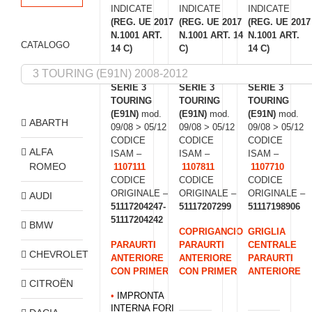
INDICATE
INDICATE
INDICATE
(REG. UE 2017
(REG. UE 2017
(REG. UE 2017
N.1001 ART.
N.1001 ART. 14
N.1001 ART.
CATALOGO
14 C)
C)
14 C)
SERIE 3
SERIE 3
SERIE 3
TOURING
TOURING
TOURING
(E91N)
mod.
(E91N)
mod.
(E91N)
mod.
ABARTH
09/08 > 05/12
09/08 > 05/12
09/08 > 05/12
CODICE
CODICE
CODICE
ALFA
ISAM –
ISAM –
ISAM –
ROMEO
1107111
1107811
1107710
CODICE
CODICE
CODICE
ORIGINALE –
ORIGINALE –
ORIGINALE –
AUDI
51117204247-
51117207299
51117198906
51117204242
BMW
COPRIGANCIO
GRIGLIA
PARAURTI
PARAURTI
CENTRALE
CHEVROLET
ANTERIORE
ANTERIORE
PARAURTI
CON PRIMER
CON PRIMER
ANTERIORE
CITROËN
•
IMPRONTA
INTERNA FORI