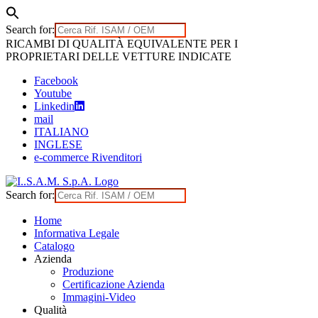
Search for:
Skip
RICAMBI DI QUALITÀ EQUIVALENTE PER I
to
PROPRIETARI DELLE VETTURE INDICATE
content
Facebook
Youtube
Linkedin
mail
ITALIANO
INGLESE
e-commerce Rivenditori
Search for:
Home
Informativa Legale
Catalogo
Azienda
Produzione
Certificazione Azienda
Immagini-Video
Qualità