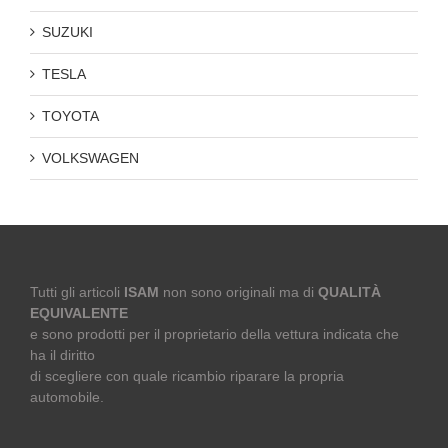
SUZUKI
TESLA
TOYOTA
VOLKSWAGEN
Tutti gli articoli
ISAM
non sono originali ma di
QUALITÀ
EQUIVALENTE
e sono prodotti per il proprietario della vettura indicata che
ha il diritto
di scegliere con quale ricambio riparare la propria
automobile.