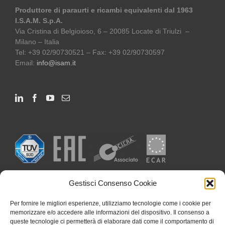
Produttore di paraurti e ricambi equivalenti dal 1963
I.S.A.M. S.p.A.
Via Cristina di Belgioioso, 6 – 20085 Locate di Triulzi –
Milano – Italia
Tel: +39 02/90730521 – Fax: +39 02/90730597
Email:
info@isam.it
Gestisci Consenso Cookie
Per fornire le migliori esperienze, utilizziamo tecnologie come i cookie per
memorizzare e/o accedere alle informazioni del dispositivo. Il consenso a
queste tecnologie ci permetterà di elaborare dati come il comportamento di