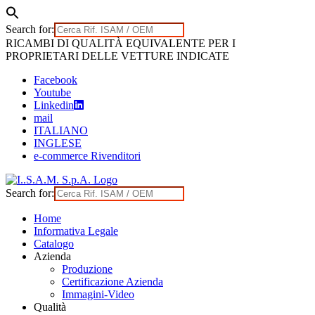
Search for:
Skip
RICAMBI DI QUALITÀ EQUIVALENTE PER I
to
PROPRIETARI DELLE VETTURE INDICATE
content
Facebook
Youtube
Linkedin
mail
ITALIANO
INGLESE
e-commerce Rivenditori
Search for:
Home
Informativa Legale
Catalogo
Azienda
Produzione
Certificazione Azienda
Immagini-Video
Qualità