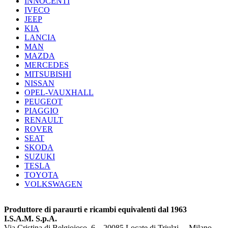
INNOCENTI
IVECO
JEEP
KIA
LANCIA
MAN
MAZDA
MERCEDES
MITSUBISHI
NISSAN
OPEL-VAUXHALL
PEUGEOT
PIAGGIO
RENAULT
ROVER
SEAT
SKODA
SUZUKI
TESLA
TOYOTA
VOLKSWAGEN
Produttore di paraurti e ricambi equivalenti dal 1963
I.S.A.M. S.p.A.
Via Cristina di Belgioioso, 6 – 20085 Locate di Triulzi – Milano –