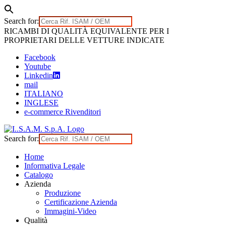
Search for:
Skip
RICAMBI DI QUALITÀ EQUIVALENTE PER I
to
PROPRIETARI DELLE VETTURE INDICATE
content
Facebook
Youtube
Linkedin
mail
ITALIANO
INGLESE
e-commerce Rivenditori
Search for:
Home
Informativa Legale
Catalogo
Azienda
Produzione
Certificazione Azienda
Immagini-Video
Qualità