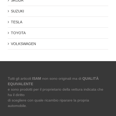
SKODA
SUZUKI
TESLA
TOYOTA
VOLKSWAGEN
Tutti gli articoli
ISAM
non sono originali ma di
QUALITÀ
EQUIVALENTE
e sono prodotti per il proprietario della vettura indicata che
ha il diritto
di scegliere con quale ricambio riparare la propria
automobile.