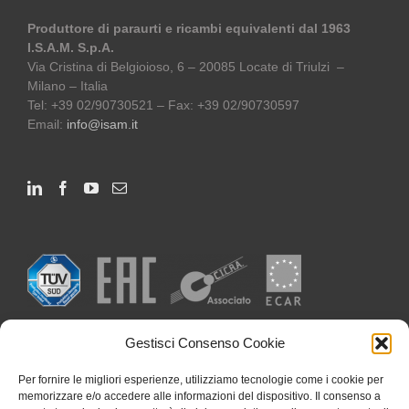
Produttore di paraurti e ricambi equivalenti dal 1963
I.S.A.M. S.p.A.
Via Cristina di Belgioioso, 6 – 20085 Locate di Triulzi –
Milano – Italia
Tel: +39 02/90730521 – Fax: +39 02/90730597
Email:
info@isam.it
Gestisci Consenso Cookie
Per fornire le migliori esperienze, utilizziamo tecnologie come i cookie per
memorizzare e/o accedere alle informazioni del dispositivo. Il consenso a