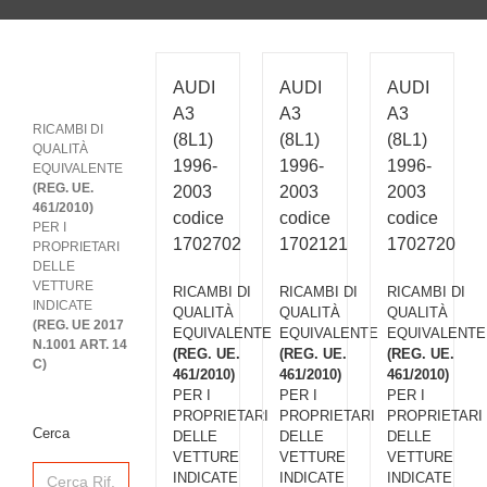
AUDI
AUDI
AUDI
A3
A3
A3
RICAMBI DI
(8L1)
(8L1)
(8L1)
QUALITÀ
1996-
1996-
1996-
EQUIVALENTE
(REG. UE.
2003
2003
2003
461/2010)
codice
codice
codice
PER I
1702702
1702121
1702720
PROPRIETARI
DELLE
VETTURE
RICAMBI DI
RICAMBI DI
RICAMBI DI
INDICATE
QUALITÀ
QUALITÀ
QUALITÀ
(REG. UE 2017
EQUIVALENTE
EQUIVALENTE
EQUIVALENTE
N.1001 ART. 14
(REG. UE.
(REG. UE.
(REG. UE.
C)
461/2010)
461/2010)
461/2010)
PER I
PER I
PER I
PROPRIETARI
PROPRIETARI
PROPRIETARI
Cerca
DELLE
DELLE
DELLE
VETTURE
VETTURE
VETTURE
Search
INDICATE
INDICATE
INDICATE
for: