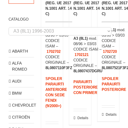
(REG. UE 2017
(REG. UE 2017
(REG. UE 2017
N.1001 ART. 14
N.1001 ART. 14
N.1001 ART. 14
C)
C)
C)
CATALOGO
A3 (8L1)
mod.
A3 (8L1)
mod.
08/96 > 03/03
08/96 > 03/03
A3 (8L1)
mod.
CODICE
CODICE
08/96 > 03/03
ISAM –
ISAM –
CODICE ISAM –
ABARTH
1702702
1702720
1702121
CODICE
CODICE
CODICE
ORIGINALE –
ORIGINALE –
ALFA
ORIGINALE –
8L0807110F3FZ
8L0807521F3F
ROMEO
8L0807437DGRU
SPOILER
SPOILER
AUDI
PARAURTI
PARAURTI
PARAURTI
POSTERIORE
ANTERIORE
POSTERIORE
CON PRIMER
BMW
CON SEDE
FENDI
CHEVROLET
(9/2000>)
Details
CITROËN
Details