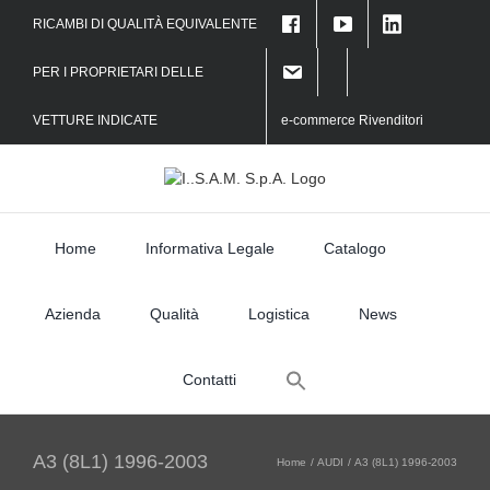
Skip
RICAMBI DI QUALITÀ EQUIVALENTE
to
content
PER I PROPRIETARI DELLE
VETTURE INDICATE
e-commerce Rivenditori
Home
Informativa Legale
Catalogo
Azienda
Qualità
Logistica
News
Search
Contatti
for:
A3 (8L1) 1996-2003
Home
AUDI
A3 (8L1) 1996-2003