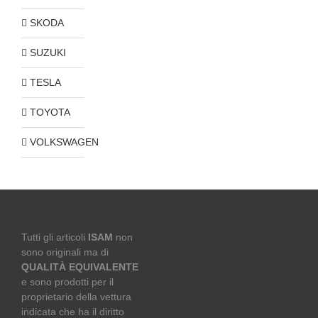
SKODA
SUZUKI
TESLA
TOYOTA
VOLKSWAGEN
Tutti gli articoli
ISAM
non
sono originali ma di
QUALITÀ EQUIVALENTE
e sono prodotti per il
proprietario della vettura
indicata che ha il diritto