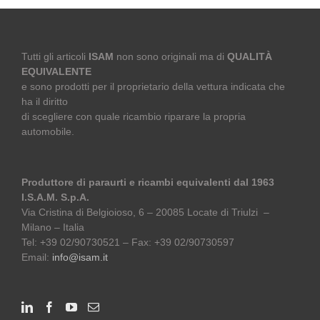
Tutti gli articoli
ISAM
non sono originali ma di
QUALITÀ
EQUIVALENTE
e sono prodotti per il proprietario della vettura indicata che
ha il diritto
di scegliere con quale ricambio riparare la propria
automobile.
Produttore di paraurti e ricambi equivalenti dal 1963
I.S.A.M. S.p.A.
Via Cristina di Belgioioso, 6 – 20085 Locate di Triulzi –
Milano – Italia
Tel: +39 02/90730521 – Fax: +39 02/90730597
Email:
info@isam.it