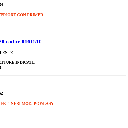
84
TERIORE CON PRIMER
0 codice 0161510
ALENTE
ETTURE INDICATE
)
62
ERTI NERI MOD. POP/EASY