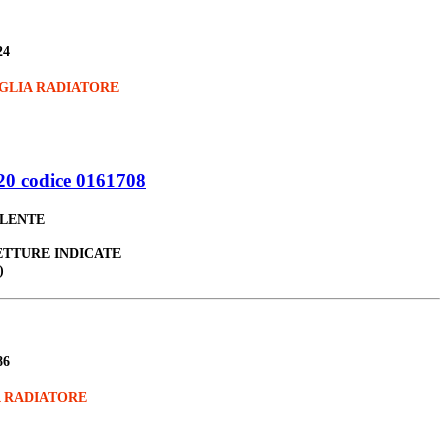
24
GLIA RADIATORE
0 codice 0161708
ALENTE
ETTURE INDICATE
)
86
 RADIATORE