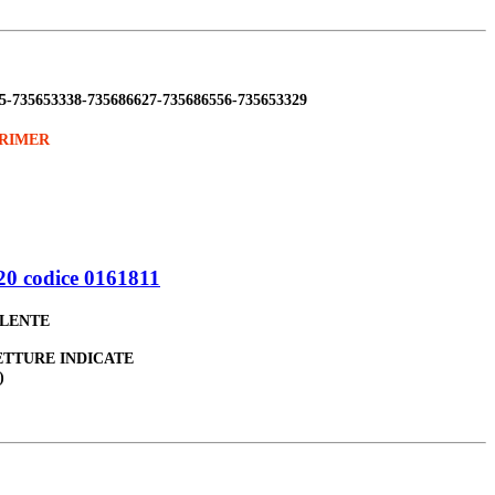
5-735653338-735686627-735686556-735653329
PRIMER
0 codice 0161811
ALENTE
ETTURE INDICATE
)