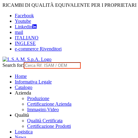
Skip
RICAMBI DI QUALITÀ EQUIVALENTE PER I PROPRIETARI
to
Facebook
content
Youtube
Linkedin
mail
ITALIANO
INGLESE
e-commerce Rivenditori
Search for:
Home
Informativa Legale
Catalogo
Azienda
Produzione
Certificazione Azienda
Immagini-Video
Qualità
Qualità Certificata
Certificazione Prodotti
Logistica
News