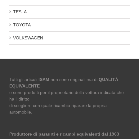
TESLA
TOYOTA
VOLKSWAGEN
Tutti gli articoli
ISAM
non sono originali ma di
QUALITÀ
EQUIVALENTE
e sono prodotti per il proprietario della vettura indicata che
ha il diritto
di scegliere con quale ricambio riparare la propria
automobile.
Produttore di paraurti e ricambi equivalenti dal 1963