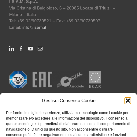
I.S.A.M. S.p.A.
Via Cristina di Belgioioso, 6 – 20085 Locate di Triulzi –
Milano – Italia
Tel: +39 02/90730521 – Fax: +39 02/90730597
Email:
info@isam.it
Gestisci Consenso Cookie
Per fornire le migliori esperienze, utilizziamo tecnologie come i cookie per
memorizzare e/o accedere alle informazioni del dispositivo. Il consenso a
queste tecnologie ci permetterà di elaborare dati come il comportamento di
navigazione o ID unici su questo sito. Non acconsentire o ritirare il
consenso può influire negativamente su alcune caratteristiche e funzioni.